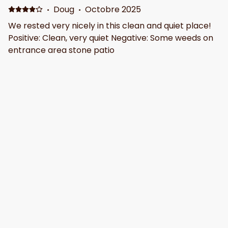
·
Doug
·
Octobre 2025
We rested very nicely in this clean and quiet place!
Positive: Clean, very quiet Negative: Some weeds on
entrance area stone patio
·
Suvam
·
Septembre 2024
Positive: Facilities , location
·
Barbara
·
Juillet 2024
Perfect Getaway Spot Positive: The room (Cozy
Retreat) was bigger than it appeared on the photo.
Each bedroom was soundproof and had individaul
temperature controls. Dorm fridge and coffee pot in
the room. Though the 1st floor was a shared space
with other guests, it was large enough to space out if
Afficher tous les 9 commentaires
you chose, or mingle if you wanted. Met serveral
very interesting guests and enjoyed conversations